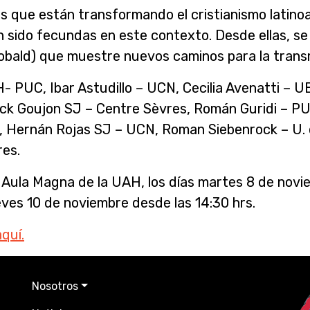
les que están transformando el cristianismo latin
n sido fecundas en este contexto. Desde ellas, se
bald) que muestre nuevos caminos para la transmi
- PUC, Ibar Astudillo – UCN, Cecilia Avenatti – 
ick Goujon SJ – Centre Sèvres, Román Guridi – P
Hernán Rojas SJ – UCN, Roman Siebenrock – U. de
res.
l Aula Magna de la UAH, los días martes 8 de novie
eves 10 de noviembre desde las 14:30 hrs.
aquí.
Nosotros