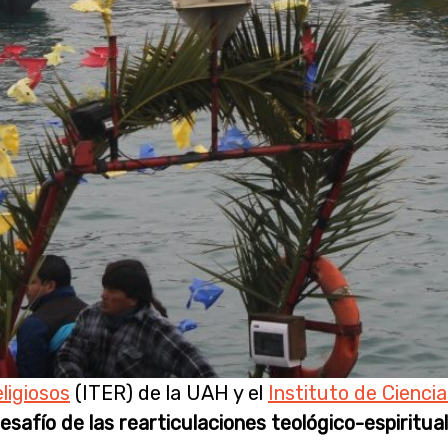
ligiosos
(ITER) de la UAH y el
Instituto de Ciencia
esafío de las rearticulaciones teológico-espiritua