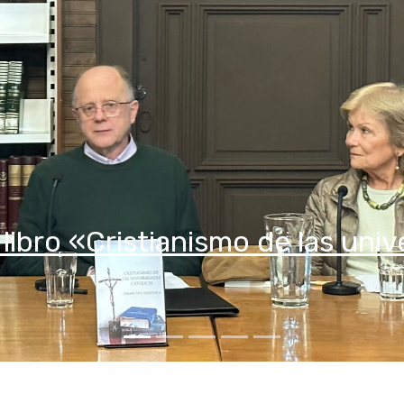
Acadé
ITER