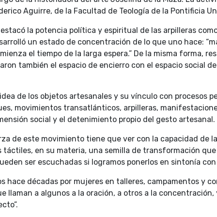
rico Aguirre, de la Facultad de Teología de la Pontificia Un
destacó la potencia política y espiritual de las arpilleras c
desarrolló un estado de concentración de lo que uno hace: 
ienza el tiempo de la larga espera.” De la misma forma, resc
ron también el espacio de encierro con el espacio social de 
a idea de los objetos artesanales y su vínculo con procesos 
ues, movimientos transatlánticos, arpilleras, manifestacion
mensión social y el detenimiento propio del gesto artesanal.
za de este movimiento tiene que ver con la capacidad de las
 táctiles, en su materia, una semilla de transformación que 
ueden ser escuchadas si logramos ponerlos en sintonía con e
dos hace décadas por mujeres en talleres, campamentos y 
 llaman a algunos a la oración, a otros a la concentración, y
cto”.