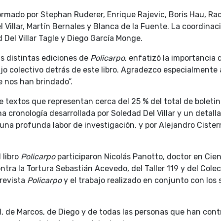
mado por Stephan Ruderer, Enrique Rajevic, Boris Hau, Raque
Villar, Martín Bernales y Blanca de la Fuente. La coordinac
Del Villar Tagle y Diego García Monge.
as distintas ediciones de
Policarpo
, enfatizó la importancia 
ajo colectivo detrás de este libro. Agradezco especialmente 
 nos han brindado”.
 textos que representan cerca del 25 % del total de boletin
 cronología desarrollada por Soledad Del Villar y un detalla
 una profunda labor de investigación, y por Alejandro Ciste
 libro
Policarpo
participaron Nicolás Panotto, doctor en Cienc
tra la Tortura Sebastián Acevedo, del Taller 119 y del Cole
 revista
Policarpo
y el trabajo realizado en conjunto con lo
, de Marcos, de Diego y de todas las personas que han contri