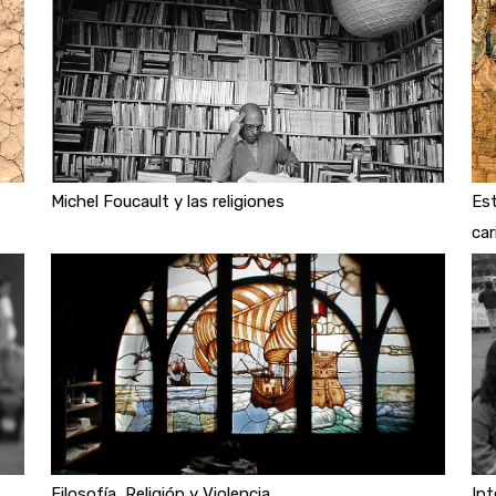
Michel Foucault y las religiones
Est
car
Filosofía, Religión y Violencia
Int